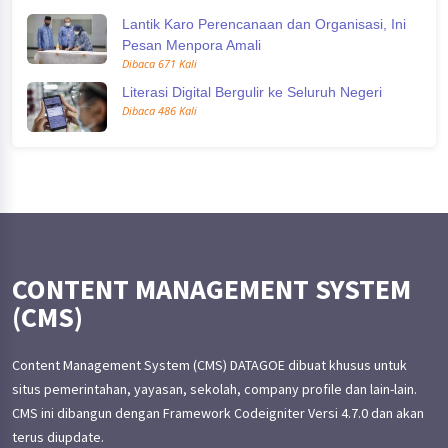
Lantik Karo Perencanaan dan Organisasi, Ini
Pesan Menpora Amali
Dibaca 671 Kali
Literasi Digital Bergulir ke Seluruh Negeri
Dibaca 486 Kali
CONTENT MANAGEMENT SYSTEM
(CMS)
Content Management System (CMS) DATAGOE dibuat khusus untuk
situs pemerintahan, yayasan, sekolah, company profile dan lain-lain.
CMS ini dibangun dengan Framework Codeigniter Versi 4.7.0 dan akan
terus diupdate.