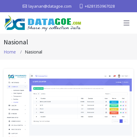
layanan@datagoe.com
+6281353967028
Nasional
Home
Nasional