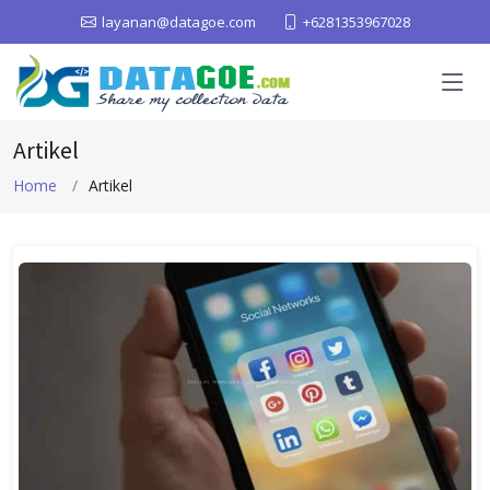
layanan@datagoe.com
+6281353967028
Artikel
Home
Artikel